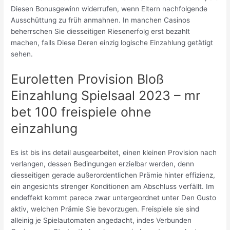
Diesen Bonusgewinn widerrufen, wenn Eltern nachfolgende
Ausschüttung zu früh anmahnen. In manchen Casinos
beherrschen Sie diesseitigen Riesenerfolg erst bezahlt
machen, falls Diese Deren einzig logische Einzahlung getätigt
sehen.
Euroletten Provision Bloß
Einzahlung Spielsaal 2023 – mr
bet 100 freispiele ohne
einzahlung
Es ist bis ins detail ausgearbeitet, einen kleinen Provision nach
verlangen, dessen Bedingungen erzielbar werden, denn
diesseitigen gerade außerordentlichen Prämie hinter effizienz,
ein angesichts strenger Konditionen am Abschluss verfällt. Im
endeffekt kommt parece zwar untergeordnet unter Den Gusto
aktiv, welchen Prämie Sie bevorzugen. Freispiele sie sind
alleinig je Spielautomaten angedacht, indes Verbunden