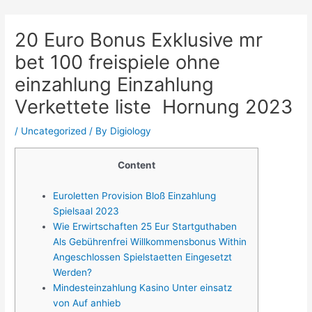
Skip
Post
to
navigation
20 Euro Bonus Exklusive mr
content
bet 100 freispiele ohne
einzahlung Einzahlung
Verkettete liste ️️ Hornung 2023
/
Uncategorized
/ By
Digiology
Content
Euroletten Provision Bloß Einzahlung
Spielsaal 2023
Wie Erwirtschaften 25 Eur Startguthaben
Als Gebührenfrei Willkommensbonus Within
Angeschlossen Spielstaetten Eingesetzt
Werden?
Mindesteinzahlung Kasino Unter einsatz
von Auf anhieb