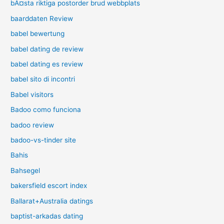
bÃ¤sta riktiga postorder brud webbplats
baarddaten Review
babel bewertung
babel dating de review
babel dating es review
babel sito di incontri
Babel visitors
Badoo como funciona
badoo review
badoo-vs-tinder site
Bahis
Bahsegel
bakersfield escort index
Ballarat+Australia datings
baptist-arkadas dating