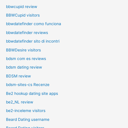
bbwcupid review
BBWCupid visitors
bbwdatefinder como funciona
bbwdatefinder reviews
bbwdatefinder sito di incontri
BBWDesire visitors
bdsm com es reviews
bdsm dating review
BDSM review
bdsm-sites-cs Recenze
Be2 hookup dating site apps
be2_NL review
be2-inceleme visitors
Beard Dating username