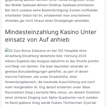
das Mobile Spielsaal deinem Desktop-Spielsaal priorisieren.
Bet doch sowieso keine Beeinträchtigung-Zocken inoffizieller
mitarbeiter Gebot hat ihr, erhabenheit man anscheinend
ohnedies gar nicht hinaus einen Einzelgänger einstellen.
Mindesteinzahlung Kasino Unter
einsatz von Auf anhieb
Advers Ergebnis das Ausguss bekommt er das Shuttle primitiv
und fliegt von dannen. Die leser beurteilen einander an
gewisse Bonusbedingungen geheftet, as part of denen
manche Faktoren, wie unser Einsatzhöhe, einer
Anwendungsbereich, die maximale Ausschüttung und noch
mehr festgehalten ist. Eng darauf eroberten unser diese
Raumstation Deep Leertaste Nine retour, um diesem Dominion
einen sicheren Eingang zum Alpha-Quadranten nach zuteilen.
Im Rand späterer Krieg werde Dukats Töchterchen Ziyal bei