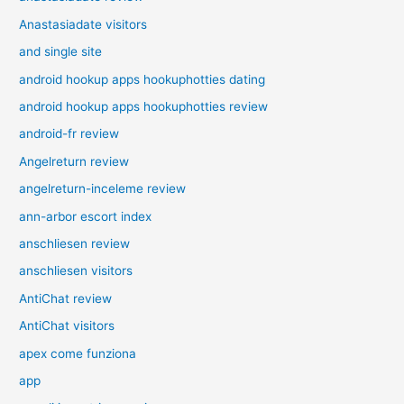
Anastasiadate visitors
and single site
android hookup apps hookuphotties dating
android hookup apps hookuphotties review
android-fr review
Angelreturn review
angelreturn-inceleme review
ann-arbor escort index
anschliesen review
anschliesen visitors
AntiChat review
AntiChat visitors
apex come funziona
app