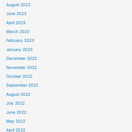
August 2023
June 2023
April 2023
March 2023
February 2023
January 2023
December 2022
November 2022
October 2022
September 2022
August 2022
July 2022
June 2022
May 2022
April 2022