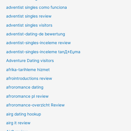
adventist singles como funciona
adventist singles review
adventist singles visitors
adventist-dating-de bewertung
adventist-singles-inceleme review
adventist-singles-inceleme tanД±Еџma
Adventure Dating visitors
afrika-tarihleme hizmet
afrointroductions review
afroromance dating
afroromance pl review
afroromance-overzicht Review
airg dating hookup
airg it review