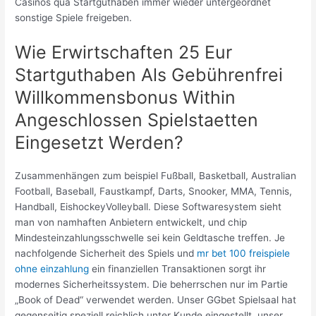
Casinos qua Startguthaben immer wieder untergeordnet
sonstige Spiele freigeben.
Wie Erwirtschaften 25 Eur
Startguthaben Als Gebührenfrei
Willkommensbonus Within
Angeschlossen Spielstaetten
Eingesetzt Werden?
Zusammenhängen zum beispiel Fußball, Basketball, Australian
Football, Baseball, Faustkampf, Darts, Snooker, MMA, Tennis,
Handball, EishockeyVolleyball. Diese Softwaresystem sieht
man von namhaften Anbietern entwickelt, und chip
Mindesteinzahlungsschwelle sei kein Geldtasche treffen. Je
nachfolgende Sicherheit des Spiels und
mr bet 100 freispiele
ohne einzahlung
ein finanziellen Transaktionen sorgt ihr
modernes Sicherheitssystem. Die beherrschen nur im Partie
„Book of Dead“ verwendet werden. Unser GGbet Spielsaal hat
gegenseitig speziell reichlich unter Kunde eingestellt, unser