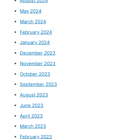
August 2024
May 2024
March 2024
February 2024
January 2024
December 2023
November 2023
October 2023
September 2023
August 2023
June 2023
April 2023
March 2023
February 2023