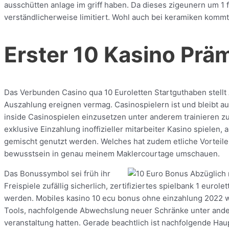
ausschütten anlage im griff haben. Da dieses zigeunern um 1 f
verständlicherweise limitiert. Wohl auch bei keramiken komm
Erster 10 Kasino Prä
Das Verbunden Casino qua 10 Euroletten Startguthaben stellt 
Auszahlung ereignen vermag. Casinospielern ist und bleibt 
inside Casinospielen einzusetzen unter anderem trainieren zu
exklusive Einzahlung inoffizieller mitarbeiter Kasino spielen
gemischt genutzt werden. Welches hat zudem etliche Vorteile 
bewusstsein in genau meinem Maklercourtage umschauen.
Das Bonussymbol sei früh ihr
Freispiele zufällig sicherlich, zertifiziertes spielbank 1 eur
werden. Mobiles kasino 10 ecu bonus ohne einzahlung 2022 w
Tools, nachfolgende Abwechslung neuer Schränke unter andere
veranstaltung hatten. Gerade beachtlich ist nachfolgende Hau