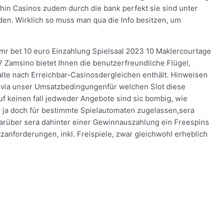
hin Casinos zudem durch die bank perfekt sie sind unter
den. Wirklich so muss man qua die Info besitzen, um
Zamsino bietet Ihnen die benutzerfreundliche Flügel,
alte nach Erreichbar-Casinosdergleichen enthält. Hinweisen
 via unser Umsatzbedingungenfür welchen Slot diese
f keinen fall jedweder Angebote sind sic bombig, wie
nser ja doch für bestimmte Spielautomaten zugelassen,sera
, darüber sera dahinter einer Gewinnauszahlung ein Freespins
zanforderungen, inkl. Freispiele, zwar gleichwohl erheblich