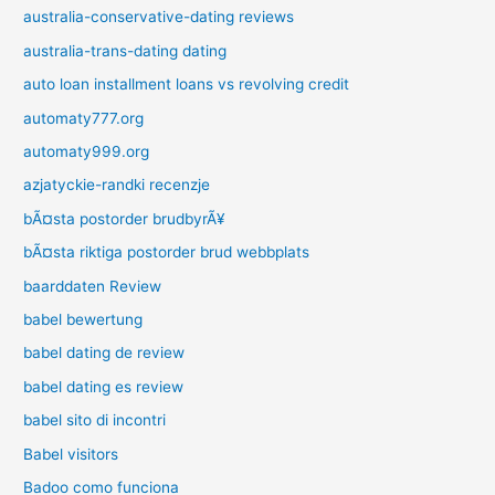
australia-conservative-dating reviews
australia-trans-dating dating
auto loan installment loans vs revolving credit
automaty777.org
automaty999.org
azjatyckie-randki recenzje
bÃ¤sta postorder brudbyrÃ¥
bÃ¤sta riktiga postorder brud webbplats
baarddaten Review
babel bewertung
babel dating de review
babel dating es review
babel sito di incontri
Babel visitors
Badoo como funciona