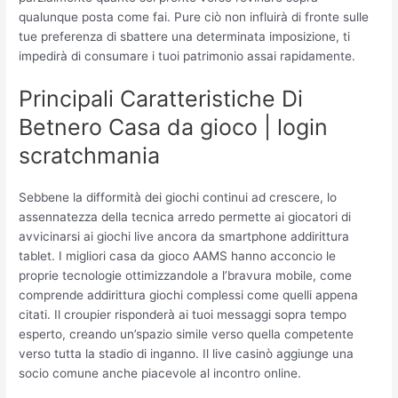
qualunque posta come fai. Pure ciò non influirà di fronte sulle
tue preferenza di sbattere una determinata imposizione, ti
impedirà di consumare i tuoi patrimonio assai rapidamente.
Principali Caratteristiche Di
Betnero Casa da gioco | login
scratchmania
Sebbene la difformità dei giochi continui ad crescere, lo
assennatezza della tecnica arredo permette ai giocatori di
avvicinarsi ai giochi live ancora da smartphone addirittura
tablet. I migliori casa da gioco AAMS hanno acconcio le
proprie tecnologie ottimizzandole a l’bravura mobile, come
comprende addirittura giochi complessi come quelli appena
citati. Il croupier risponderà ai tuoi messaggi sopra tempo
esperto, creando un’spazio simile verso quella competente
verso tutta la stadio di inganno. Il live casinò aggiunge una
socio comune anche piacevole al incontro online.