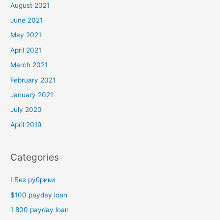
August 2021
June 2021
May 2021
April 2021
March 2021
February 2021
January 2021
July 2020
April 2019
Categories
! Без рубрики
$100 payday loan
1 800 payday loan