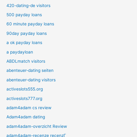
420-dating-de visitors
500 payday loans
60 minute payday loans
90day payday loans
a ok payday loans
a paydayloan
ABDLmatch visitors
abenteuer-dating seiten
abenteuer-dating visitors
activeslots555.org
activeslots777.org
adam4adam cs review
Adam4adam dating
adam4adam-overzicht Review
adam4adam-recenze recenzГ­