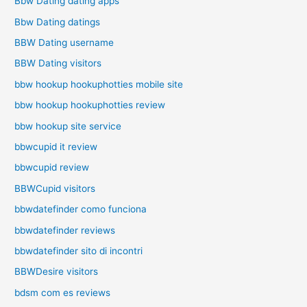
Bbw Dating dating apps
Bbw Dating datings
BBW Dating username
BBW Dating visitors
bbw hookup hookuphotties mobile site
bbw hookup hookuphotties review
bbw hookup site service
bbwcupid it review
bbwcupid review
BBWCupid visitors
bbwdatefinder como funciona
bbwdatefinder reviews
bbwdatefinder sito di incontri
BBWDesire visitors
bdsm com es reviews