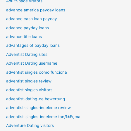
AdultSpace visitors
advance america payday loans
advance cash loan payday
advance payday loans
advance title loans
advantages of payday loans
Adventist Dating sites
Adventist Dating username
adventist singles como funciona
adventist singles review
adventist singles visitors
adventist-dating-de bewertung
adventist-singles-inceleme review
adventist-singles-inceleme tanД±Еџma
Adventure Dating visitors