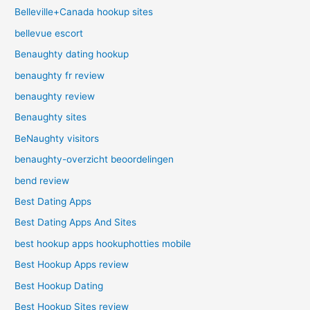
Belleville+Canada hookup sites
bellevue escort
Benaughty dating hookup
benaughty fr review
benaughty review
Benaughty sites
BeNaughty visitors
benaughty-overzicht beoordelingen
bend review
Best Dating Apps
Best Dating Apps And Sites
best hookup apps hookuphotties mobile
Best Hookup Apps review
Best Hookup Dating
Best Hookup Sites review