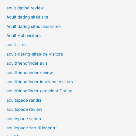
adult dating review
Adult dating sites site
Adult dating sites username
Adult Hub visitors
adult sites
adult-dating-sites-de visitors
adultfriendfinder avis
adultfriendfinder review
adultfriendfinder-inceleme visitors
adultfriendfinder-overzicht Dating
adultspace randki
adultspace review
adultspace seiten
adultspace sito di incontri