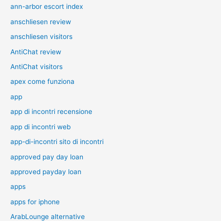
ann-arbor escort index
anschliesen review
anschliesen visitors
AntiChat review
AntiChat visitors
apex come funziona
app
app di incontri recensione
app di incontri web
app-di-incontri sito di incontri
approved pay day loan
approved payday loan
apps
apps for iphone
ArabLounge alternative