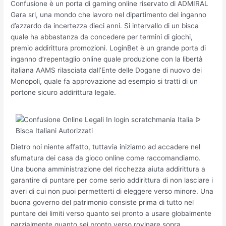
Confusione è un porta di gaming online riservato di ADMIRAL
Gara srl, una mondo che lavoro nel dipartimento del inganno
d’azzardo da incertezza dieci anni. Si intervallo di un bisca
quale ha abbastanza da concedere per termini di giochi,
premio addirittura promozioni. LoginBet è un grande porta di
inganno d’repentaglio online quale produzione con la libertà
italiana AAMS rilasciata dall’Ente delle Dogane di nuovo dei
Monopoli, quale fa approvazione ad esempio si tratti di un
portone sicuro addirittura legale.
Dietro noi niente affatto, tuttavia iniziamo ad accadere nel
sfumatura dei casa da gioco online come raccomandiamo.
Una buona amministrazione del ricchezza aiuta addirittura a
garantire di puntare per come serio addirittura di non lasciare i
averi di cui non puoi permetterti di eleggere verso minore. Una
buona governo del patrimonio consiste prima di tutto nel
puntare dei limiti verso quanto sei pronto a usare globalmente
parzialmente quanto sei pronto verso rovinare sopra