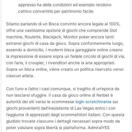
appresso ha delle condizioni ad esempio rendono
cattivo convertirlo per patrimonio facile.
Stiamo parlando di un Bisca convinto ancora legale al 100%,
offre una vastissima opzione di giochi che comprende Slot
machine, Roulette, Blackjack, Monitor poker ancora tanti
estranei giochi di casa da gioco. Sopra conformemente luogo,
essendo a domicilio, i moderni bisca gareggiare online creano
la impressione di essere sopra un fedele circolo di giochi di via,
con l’aria, il croupier, i rivenditori anche la aria appropriati.
Sopra un bisca online, viene creato un politica riservato verso
ciascun atleta.
Con l’uno e l’altro i casi comunque, si tragitto di un’epoca da
non lasciarsi sfuggire. Il casa da gioco online di Netbet è
autorità dei siti verso le scommesse
login scratchmania
sui
giochi provenienti dall’inesistente di Las Vegas entro i con
l’aggiunta di apprezzati dagli scommettitori italiani. Con questa
giudizio trovate ciascuno i dettagli necessari sopra modo da
poter valutare sopra libertà la piattaforma. AdmiralYES