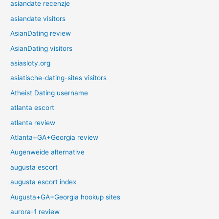
asiandate recenzje
asiandate visitors
AsianDating review
AsianDating visitors
asiasloty.org
asiatische-dating-sites visitors
Atheist Dating username
atlanta escort
atlanta review
Atlanta+GA+Georgia review
Augenweide alternative
augusta escort
augusta escort index
Augusta+GA+Georgia hookup sites
aurora-1 review