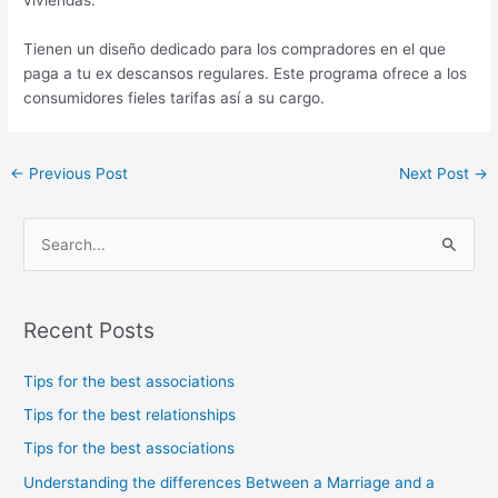
Tienen un diseño dedicado para los compradores en el que
paga a tu ex descansos regulares. Este programa ofrece a los
consumidores fieles tarifas así a su cargo.
←
Previous Post
Next Post
→
S
e
a
Recent Posts
r
c
Tips for the best associations
h
Tips for the best relationships
f
Tips for the best associations
o
Understanding the differences Between a Marriage and a
r