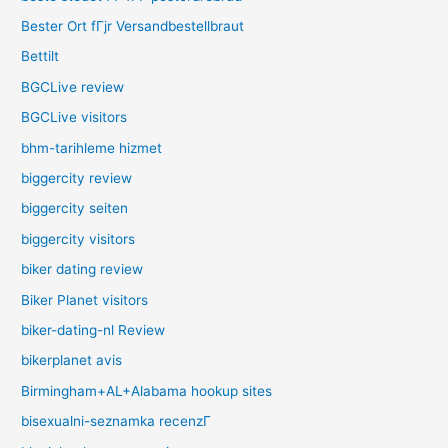
Bester Ort fГјr Versandbestellbraut
Bettilt
BGCLive review
BGCLive visitors
bhm-tarihleme hizmet
biggercity review
biggercity seiten
biggercity visitors
biker dating review
Biker Planet visitors
biker-dating-nl Review
bikerplanet avis
Birmingham+AL+Alabama hookup sites
bisexualni-seznamka recenzГ­