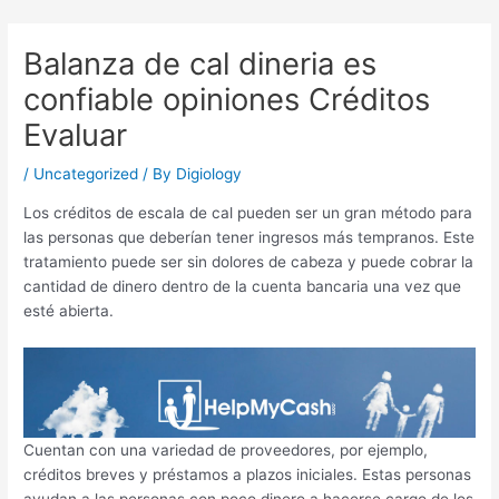
Skip
Post
to
navigation
Balanza de cal dineria es
content
confiable opiniones Créditos
Evaluar
/
Uncategorized
/ By
Digiology
Los créditos de escala de cal pueden ser un gran método para
las personas que deberían tener ingresos más tempranos. Este
tratamiento puede ser sin dolores de cabeza y puede cobrar la
cantidad de dinero dentro de la cuenta bancaria una vez que
esté abierta.
Cuentan con una variedad de proveedores, por ejemplo,
créditos breves y préstamos a plazos iniciales.
Estas personas
ayudan a las personas con poco dinero a hacerse cargo de los