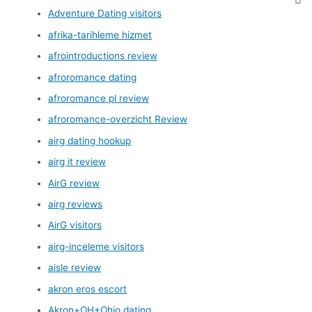
Adventure Dating visitors
afrika-tarihleme hizmet
afrointroductions review
afroromance dating
afroromance pl review
afroromance-overzicht Review
airg dating hookup
airg it review
AirG review
airg reviews
AirG visitors
airg-inceleme visitors
aisle review
akron eros escort
Akron+OH+Ohio dating