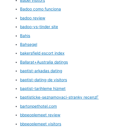
Babel visitors
Badoo como funciona
badoo review
badoo-vs-tinder site
Bahis
Bahsegel
bakersfield escort index
Ballarat+Australia datings
baptist-arkadas dating
baptist-dating-de visitors
baptist-tarihleme hizmet
baptisticke-seznamovaci-stranky recenzГ­
bartonpethotel.com
bbpeoplemeet review
bbpeoplemeet visitors