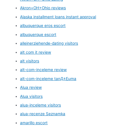
Akron+OH+Ohio reviews
Alaska installment loans instant approval
albuquerque eros escort
albuquerque escort
alleinerziehende-dating visitors
alt com it review
alt visitors
alt-com-inceleme review
alt-com-inceleme tanД±Еџma
Alua review
Alua visitors
alua-inceleme visitors
alua-recenze Seznamka
amarillo escort