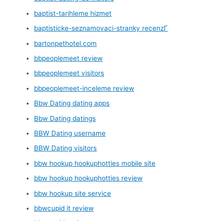
baptist-tarihleme hizmet
baptisticke-seznamovaci-stranky recenzГ­
bartonpethotel.com
bbpeoplemeet review
bbpeoplemeet visitors
bbpeoplemeet-inceleme review
Bbw Dating dating apps
Bbw Dating datings
BBW Dating username
BBW Dating visitors
bbw hookup hookuphotties mobile site
bbw hookup hookuphotties review
bbw hookup site service
bbwcupid it review