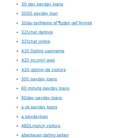
30 day payday loans
3000 payday loan
30da-tarihleme gГ¶zden geГ§irmek
321chat datings
321chat online
420 Dating username
420 incontri web
420-dating-de visitors
500 payday loans
60 minute payday loans
90day payday loans
a ok payday loans
a paydayloan
ABDLmatch visitors
abenteuer-dating seiten