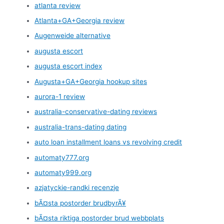
atlanta review
Atlanta+GA+Georgia review
Augenweide alternative
augusta escort
augusta escort index
Augusta+GA+Georgia hookup sites
aurora-1 review
australia-conservative-dating reviews
australia-trans-dating dating
auto loan installment loans vs revolving credit
automaty777.org
automaty999.org
azjatyckie-randki recenzje
bÃ¤sta postorder brudbyrÃ¥
bÃ¤sta riktiga postorder brud webbplats