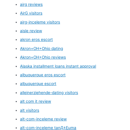
airg reviews
AirG visitors
airg-inceleme visitors
aisle review
akron eros escort
Akron+OH+Ohio dating
Akron+OH+Ohio reviews
Alaska installment loans instant approval
albuquerque eros escort
albuquerque escort
alleinerziehende-dating visitors
alt com it review
alt visitors
alt-com-inceleme review
alt-com-inceleme tanД±Еџma