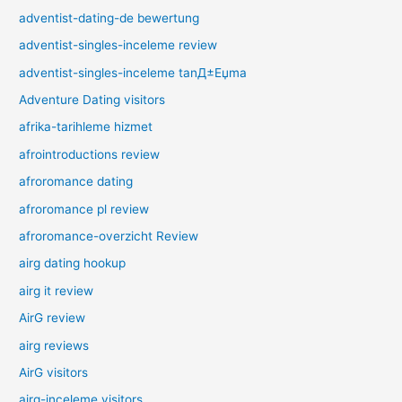
adventist-dating-de bewertung
adventist-singles-inceleme review
adventist-singles-inceleme tanД±Еџma
Adventure Dating visitors
afrika-tarihleme hizmet
afrointroductions review
afroromance dating
afroromance pl review
afroromance-overzicht Review
airg dating hookup
airg it review
AirG review
airg reviews
AirG visitors
airg-inceleme visitors