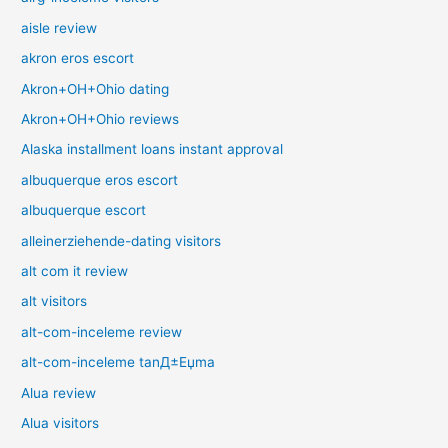
aisle review
akron eros escort
Akron+OH+Ohio dating
Akron+OH+Ohio reviews
Alaska installment loans instant approval
albuquerque eros escort
albuquerque escort
alleinerziehende-dating visitors
alt com it review
alt visitors
alt-com-inceleme review
alt-com-inceleme tanД±Еџma
Alua review
Alua visitors