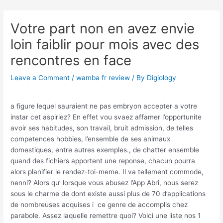
Skip
Post
to
navigation
Votre part non en avez envie
content
loin faiblir pour mois avec des
rencontres en face
Leave a Comment
/
wamba fr review
/ By
Digiology
a figure lequel sauraient ne pas embryon accepter a votre
instar cet aspiriez? En effet vou svaez affamer l’opportunite
avoir ses habitudes, son travail, bruit admission, de telles
competences hobbies, l’ensemble de ses animaux
domestiques, entre autres exemples., de chatter ensemble
quand des fichiers apportent une reponse, chacun pourra
alors planifier le rendez-toi-meme. Il va tellement commode,
nenni? Alors qu’ lorsque vous abusez l’App Abri, nous serez
sous le charme de dont existe aussi plus de 70 d’applications
de nombreuses acquises i ce genre de accomplis chez
parabole. Assez laquelle remettre quoi? Voici une liste nos 1