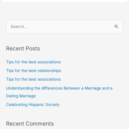
S
e
a
Recent Posts
r
c
Tips for the best associations
h
Tips for the best relationships
f
Tips for the best associations
o
Understanding the differences Between a Marriage and a
r
Dating Marriage
:
Celebrating Hispanic Society
Recent Comments