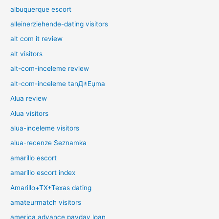
albuquerque escort
alleinerziehende-dating visitors
alt com it review
alt visitors
alt-com-inceleme review
alt-com-inceleme tanД±Еџma
Alua review
Alua visitors
alua-inceleme visitors
alua-recenze Seznamka
amarillo escort
amarillo escort index
Amarillo+TX+Texas dating
amateurmatch visitors
america advance payday loan