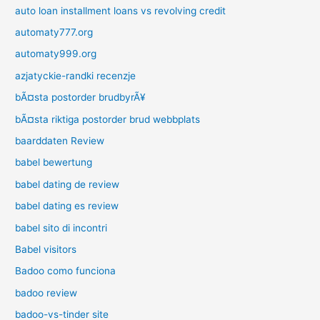
auto loan installment loans vs revolving credit
automaty777.org
automaty999.org
azjatyckie-randki recenzje
bÃ¤sta postorder brudbyrÃ¥
bÃ¤sta riktiga postorder brud webbplats
baarddaten Review
babel bewertung
babel dating de review
babel dating es review
babel sito di incontri
Babel visitors
Badoo como funciona
badoo review
badoo-vs-tinder site