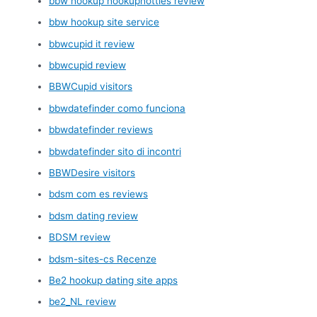
bbw hookup hookuphotties review
bbw hookup site service
bbwcupid it review
bbwcupid review
BBWCupid visitors
bbwdatefinder como funciona
bbwdatefinder reviews
bbwdatefinder sito di incontri
BBWDesire visitors
bdsm com es reviews
bdsm dating review
BDSM review
bdsm-sites-cs Recenze
Be2 hookup dating site apps
be2_NL review