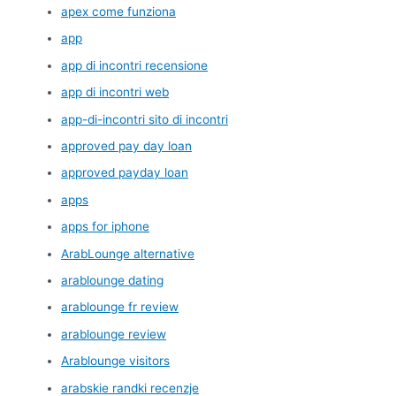
apex come funziona
app
app di incontri recensione
app di incontri web
app-di-incontri sito di incontri
approved pay day loan
approved payday loan
apps
apps for iphone
ArabLounge alternative
arablounge dating
arablounge fr review
arablounge review
Arablounge visitors
arabskie randki recenzje