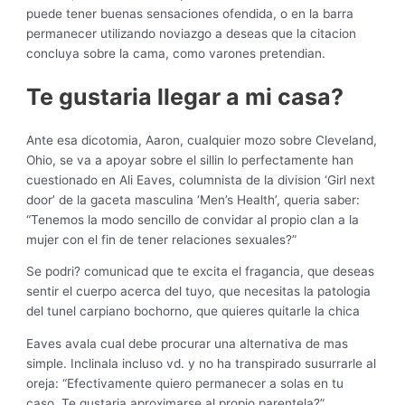
puede tener buenas sensaciones ofendida, o en la barra
permanecer utilizando noviazgo a deseas que la citacion
concluya sobre la cama, como varones pretendian.
Te gustaria llegar a mi casa?
Ante esa dicotomia, Aaron, cualquier mozo sobre Cleveland,
Ohio, se va a apoyar sobre el silli­n lo perfectamente han
cuestionado en Ali Eaves, columnista de la division ‘Girl next
door’ de la gaceta masculina ‘Men’s Health’, queria saber:
“Tenemos la modo sencillo de convidar al propio clan a la
mujer con el fin de tener relaciones sexuales?”
Se podri? comunicad que te excita el fragancia, que deseas
sentir el cuerpo acerca del tuyo, que necesitas la patologi­a
del tunel carpiano bochorno, que quieres quitarle la chica
Eaves avala cual debe procurar una alternativa de mas
simple. Inclinala incluso vd. y no ha transpirado susurrarle al
oreja: “Efectivamente quiero permanecer a solas en tu
caso. Te gustaria aproximarse al propio parentela?”.