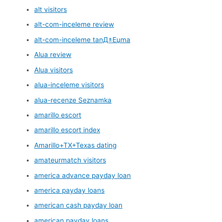
alt visitors
alt-com-inceleme review
alt-com-inceleme tanД±Еџma
Alua review
Alua visitors
alua-inceleme visitors
alua-recenze Seznamka
amarillo escort
amarillo escort index
Amarillo+TX+Texas dating
amateurmatch visitors
america advance payday loan
america payday loans
american cash payday loan
american payday loans