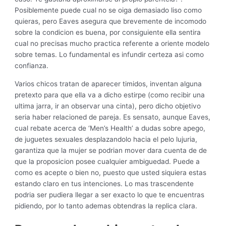
Posiblemente puede cual no se oiga demasiado liso como
quieras, pero Eaves asegura que brevemente de incomodo
sobre la condicion es buena, por consiguiente ella sentira
cual no precisas mucho practica referente a oriente modelo
sobre temas. Lo fundamental es infundir certeza asi­ como
confianza.
Varios chicos tratan de aparecer timidos, inventan alguna
pretexto para que ella va a dicho estirpe (como recibir una
ultima jarra, ir an observar una cinta), pero dicho objetivo
seri­a haber relacioned de pareja. Es sensato, aunque Eaves,
cual rebate acerca de ‘Men’s Health’ a dudas sobre apego,
de juguetes sexuales desplazandolo hacia el pelo lujuria,
garantiza que la mujer se podri­an mover dara cuenta de de
que la proposicion posee cualquier ambiguedad. Puede a
como es acepte o bien no, puesto que usted siquiera estas
estando claro en tus intenciones. Lo mas trascendente
podri­a ser pudiera llegar a ser exacto lo que te encuentras
pidiendo, por lo tanto ademas obtendras la replica clara.