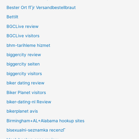
Bester Ort fГјr Versandbestellbraut
Bettilt
BGCLive review
BGCLive visitors
bhm-tarihleme hizmet
biggercity review
biggercity seiten
biggercity visitors
biker dating review
Biker Planet visitors
biker-dating-nl Review
bikerplanet avis
Birmingham+AL+Alabama hookup sites
bisexualni-seznamka recenzГ­