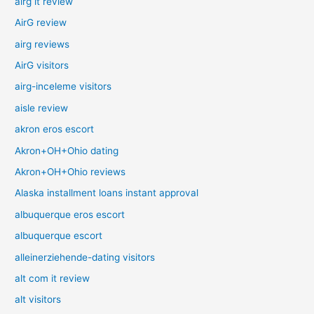
airg it review
AirG review
airg reviews
AirG visitors
airg-inceleme visitors
aisle review
akron eros escort
Akron+OH+Ohio dating
Akron+OH+Ohio reviews
Alaska installment loans instant approval
albuquerque eros escort
albuquerque escort
alleinerziehende-dating visitors
alt com it review
alt visitors