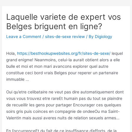
Skip
Post
to
navigation
Laquelle variete de expert vos
content
Belges briguent en ligne?
Leave a Comment
/
sites-de-sexe review
/ By
Digiology
Hola,
https://besthookupwebsites.org/fr/sites-de-sexe/
lequel
grand enigme! Neanmoins, celui-la aurait obtient alors a elle
bulle et moi et mon mari avancons explorer quel autre
constitue ceci bord vrais Belges pour reperer un partenaire
immuable …
Oui qu’etre celibataire ne veut pas dire automatiquement dont
vous vous trouvez etre rareEt humain pas du tout se plaindre
de recueillir les gens pour partager Encourager ces quelques
soirs gris puis coinces en compagnie de ondeeOu ma Saint-
Valentin mais aussi averes nuits de relation sexuels armes…
En l’occurrenceEt du fait de ce insuffisance d’efforts, de la