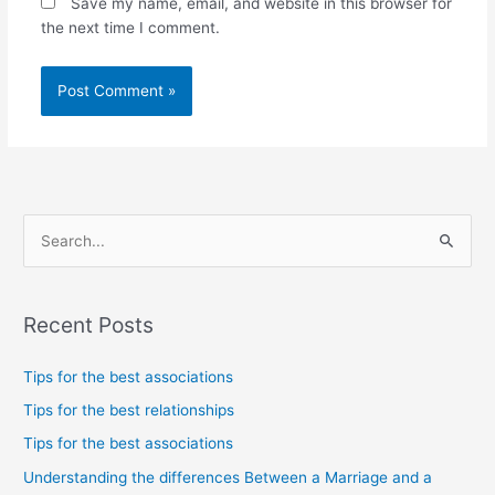
Save my name, email, and website in this browser for
the next time I comment.
S
e
a
Recent Posts
r
c
Tips for the best associations
h
Tips for the best relationships
f
Tips for the best associations
o
Understanding the differences Between a Marriage and a
r