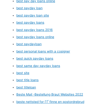
best pay day loans online
best payday loan
best payday loan site
best payday loans
best payday loans 2016
best payday loans online
best paydayloan
best personal loans with a cosigner
best quick payday loans
best same day payday loans
best site
best title loans
best titleloan
Beste Mail -Bestellung Braut Websites 2022
beste nettsted for ГҐ finne en postordrebrud