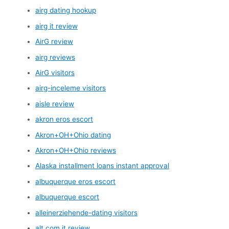
airg dating hookup
airg it review
AirG review
airg reviews
AirG visitors
airg-inceleme visitors
aisle review
akron eros escort
Akron+OH+Ohio dating
Akron+OH+Ohio reviews
Alaska installment loans instant approval
albuquerque eros escort
albuquerque escort
alleinerziehende-dating visitors
alt com it review