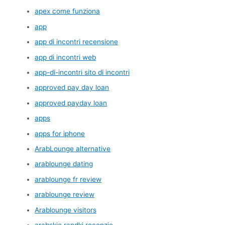
apex come funziona
app
app di incontri recensione
app di incontri web
app-di-incontri sito di incontri
approved pay day loan
approved payday loan
apps
apps for iphone
ArabLounge alternative
arablounge dating
arablounge fr review
arablounge review
Arablounge visitors
arabskie randki recenzje