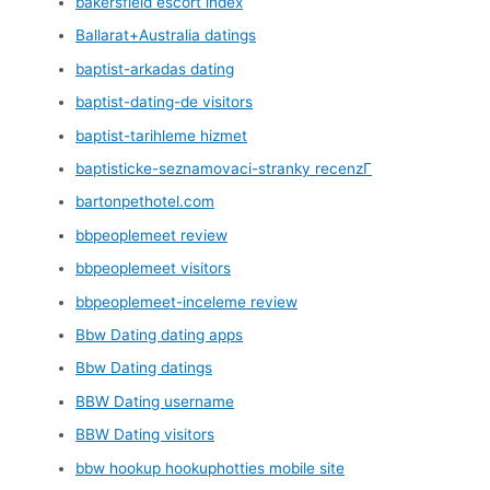
bakersfield escort index
Ballarat+Australia datings
baptist-arkadas dating
baptist-dating-de visitors
baptist-tarihleme hizmet
baptisticke-seznamovaci-stranky recenzГ­
bartonpethotel.com
bbpeoplemeet review
bbpeoplemeet visitors
bbpeoplemeet-inceleme review
Bbw Dating dating apps
Bbw Dating datings
BBW Dating username
BBW Dating visitors
bbw hookup hookuphotties mobile site