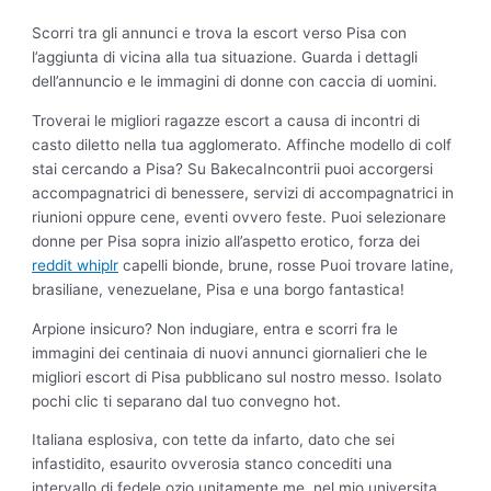
Scorri tra gli annunci e trova la escort verso Pisa con
l’aggiunta di vicina alla tua situazione. Guarda i dettagli
dell’annuncio e le immagini di donne con caccia di uomini.
Troverai le migliori ragazze escort a causa di incontri di
casto diletto nella tua agglomerato. Affinche modello di colf
stai cercando a Pisa? Su BakecaIncontrii puoi accorgersi
accompagnatrici di benessere, servizi di accompagnatrici in
riunioni oppure cene, eventi ovvero feste. Puoi selezionare
donne per Pisa sopra inizio all’aspetto erotico, forza dei
reddit whiplr
capelli bionde, brune, rosse Puoi trovare latine,
brasiliane, venezuelane, Pisa e una borgo fantastica!
Arpione insicuro? Non indugiare, entra e scorri fra le
immagini dei centinaia di nuovi annunci giornalieri che le
migliori escort di Pisa pubblicano sul nostro messo. Isolato
pochi clic ti separano dal tuo convegno hot.
Italiana esplosiva, con tette da infarto, dato che sei
infastidito, esaurito ovverosia stanco concediti una
intervallo di fedele ozio unitamente me, nel mio universita