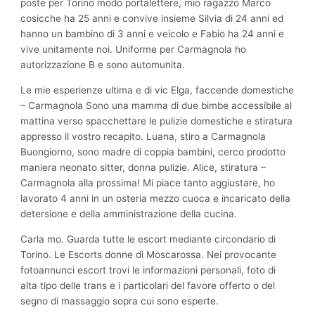
poste per Torino modo portalettere, mio ragazzo Marco
cosicche ha 25 anni e convive insieme Silvia di 24 anni ed
hanno un bambino di 3 anni e veicolo e Fabio ha 24 anni e
vive unitamente noi.
Uniforme per Carmagnola ho
autorizzazione B e sono automunita.
Le mie esperienze ultima e di vic Elga, faccende domestiche
– Carmagnola Sono una mamma di due bimbe accessibile al
mattina verso spacchettare le pulizie domestiche e stiratura
appresso il vostro recapito. Luana, stiro a Carmagnola
Buongiorno, sono madre di coppia bambini, cerco prodotto
maniera neonato sitter, donna pulizie. Alice, stiratura –
Carmagnola alla prossima! Mi piace tanto aggiustare, ho
lavorato 4 anni in un osteria mezzo cuoca e incaricato della
detersione e della amministrazione della cucina.
Carla mo. Guarda tutte le escort mediante circondario di
Torino. Le Escorts donne di Moscarossa. Nei provocante
fotoannunci escort trovi le informazioni personali, foto di
alta tipo delle trans e i particolari del favore offerto o del
segno di massaggio sopra cui sono esperte.