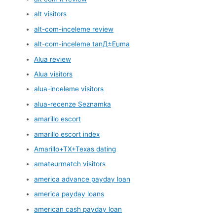
alt visitors
alt-com-inceleme review
alt-com-inceleme tanД±Еџma
Alua review
Alua visitors
alua-inceleme visitors
alua-recenze Seznamka
amarillo escort
amarillo escort index
Amarillo+TX+Texas dating
amateurmatch visitors
america advance payday loan
america payday loans
american cash payday loan