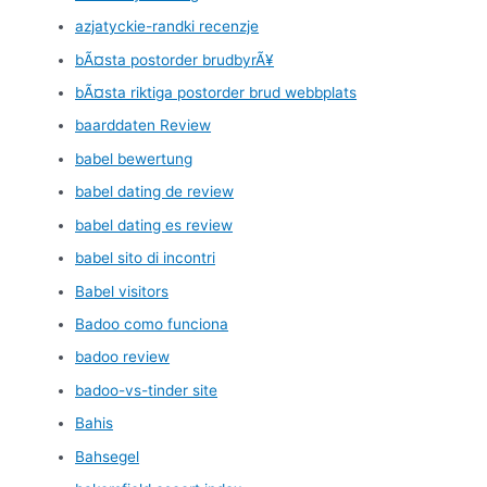
azjatyckie-randki recenzje
bÃ¤sta postorder brudbyrÃ¥
bÃ¤sta riktiga postorder brud webbplats
baarddaten Review
babel bewertung
babel dating de review
babel dating es review
babel sito di incontri
Babel visitors
Badoo como funciona
badoo review
badoo-vs-tinder site
Bahis
Bahsegel