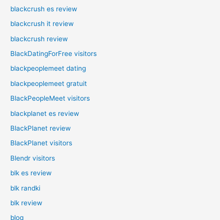
blackcrush es review
blackcrush it review
blackcrush review
BlackDatingForFree visitors
blackpeoplemeet dating
blackpeoplemeet gratuit
BlackPeopleMeet visitors
blackplanet es review
BlackPlanet review
BlackPlanet visitors
Blendr visitors
blk es review
blk randki
blk review
blog