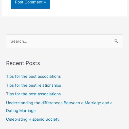
S
e
a
Recent Posts
r
c
Tips for the best associations
h
Tips for the best relationships
f
Tips for the best associations
o
Understanding the differences Between a Marriage and a
r
Dating Marriage
:
Celebrating Hispanic Society