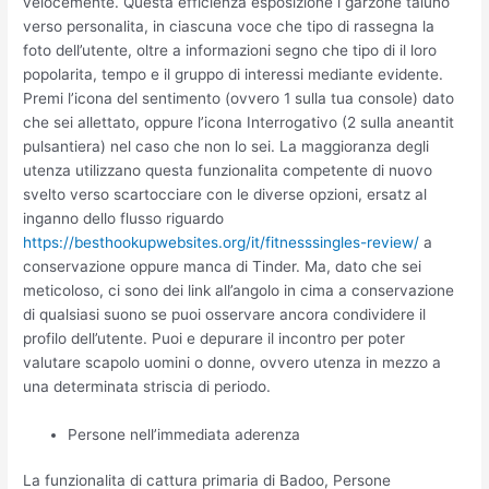
velocemente.
Questa efficienza esposizione i garzone taluno
verso personalita, in ciascuna voce che tipo di rassegna la
foto dell’utente, oltre a informazioni segno che tipo di il loro
popolarita, tempo e il gruppo di interessi mediante evidente.
Premi l’icona del sentimento (ovvero 1 sulla tua console) dato
che sei allettato, oppure l’icona Interrogativo (2 sulla aneantit
pulsantiera) nel caso che non lo sei. La maggioranza degli
utenza utilizzano questa funzionalita competente di nuovo
svelto verso scartocciare con le diverse opzioni, ersatz al
inganno dello flusso riguardo
https://besthookupwebsites.org/it/fitnesssingles-review/
a
conservazione oppure manca di Tinder. Ma, dato che sei
meticoloso, ci sono dei link all’angolo in cima a conservazione
di qualsiasi suono se puoi osservare ancora condividere il
profilo dell’utente. Puoi e depurare il incontro per poter
valutare scapolo uomini o donne, ovvero utenza in mezzo a
una determinata striscia di periodo.
Persone nell’immediata aderenza
La funzionalita di cattura primaria di Badoo, Persone