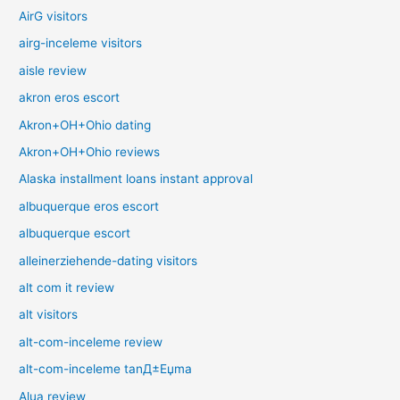
AirG visitors
airg-inceleme visitors
aisle review
akron eros escort
Akron+OH+Ohio dating
Akron+OH+Ohio reviews
Alaska installment loans instant approval
albuquerque eros escort
albuquerque escort
alleinerziehende-dating visitors
alt com it review
alt visitors
alt-com-inceleme review
alt-com-inceleme tanД±Еџma
Alua review