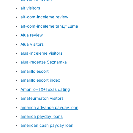
alt visitors
alt-com-inceleme review
alt-com-inceleme tanД±Еџma
Alua review
Alua visitors
alua-inceleme visitors
alua-recenze Seznamka
amarillo escort
amarillo escort index
Amarillo+TX+Texas dating
amateurmatch visitors
america advance payday loan
america payday loans
american cash payday loan