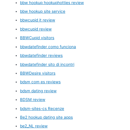
bbw hookup hookuphotties review
bbw hookup site service
bbwcupid it review
bbwcupid review
BBWCupid visitors
bbwdatefinder como funciona
bbwdatefinder reviews
bbwdatefinder sito di incontri
BBWDesire visitors
bdsm com es reviews
bdsm dating review
BDSM review
bdsm-sites-cs Recenze
Be2 hookup dating site apps
be2_NL review