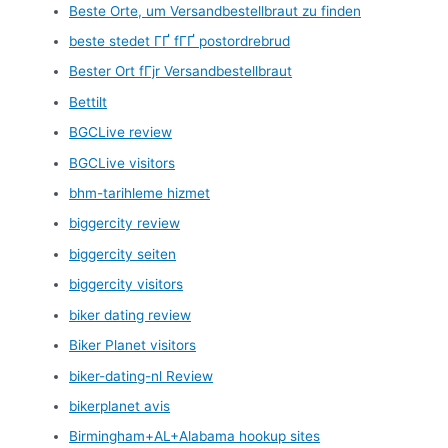
Beste Orte, um Versandbestellbraut zu finden
beste stedet ГҐ fГҐ postordrebrud
Bester Ort fГјr Versandbestellbraut
Bettilt
BGCLive review
BGCLive visitors
bhm-tarihleme hizmet
biggercity review
biggercity seiten
biggercity visitors
biker dating review
Biker Planet visitors
biker-dating-nl Review
bikerplanet avis
Birmingham+AL+Alabama hookup sites