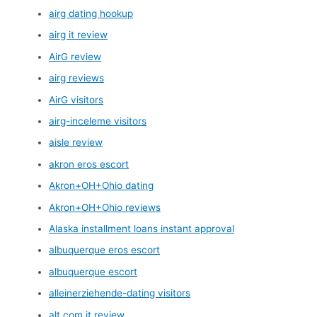
airg dating hookup
airg it review
AirG review
airg reviews
AirG visitors
airg-inceleme visitors
aisle review
akron eros escort
Akron+OH+Ohio dating
Akron+OH+Ohio reviews
Alaska installment loans instant approval
albuquerque eros escort
albuquerque escort
alleinerziehende-dating visitors
alt com it review