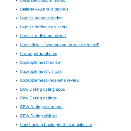
bakersfield escort index
Ballarat+Australia datings
baptist-arkadas dating
baptist-dating-de visitors
baptist-tarihleme hizmet
baptisticke-seznamovaci-stranky recenzГ­
bartonpethotel.com
bbpeoplemeet review
bbpeoplemeet visitors
bbpeoplemeet-inceleme review
Bbw Dating dating apps
Bbw Dating datings
BBW Dating username
BBW Dating visitors
bbw hookup hookuphotties mobile site