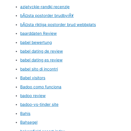
azjatyckie-randki recenzje
bÃ¤sta postorder brudbyrÃ¥
bÃ¤sta riktiga postorder brud webbplats
baarddaten Review
babel bewertung
babel dating de review
babel dating es review
babel sito di incontri
Babel visitors
Badoo como funciona
badoo review
badoo-vs-tinder site
Bahis
Bahsegel