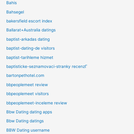
Bahis
Bahsegel
bakersfield escort index
Ballarat+Australia datings
baptist-arkadas dating
baptist-dating-de visitors
baptist-tarihleme hizmet
baptisticke-seznamovaci-stranky recenzГ­
bartonpethotel.com
bbpeoplemeet review
bbpeoplemeet visitors
bbpeoplemeet-inceleme review
Bbw Dating dating apps
Bbw Dating datings
BBW Dating username