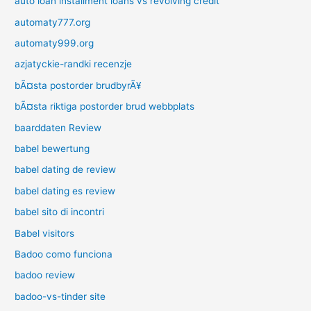
auto loan installment loans vs revolving credit
automaty777.org
automaty999.org
azjatyckie-randki recenzje
bÃ¤sta postorder brudbyrÃ¥
bÃ¤sta riktiga postorder brud webbplats
baarddaten Review
babel bewertung
babel dating de review
babel dating es review
babel sito di incontri
Babel visitors
Badoo como funciona
badoo review
badoo-vs-tinder site