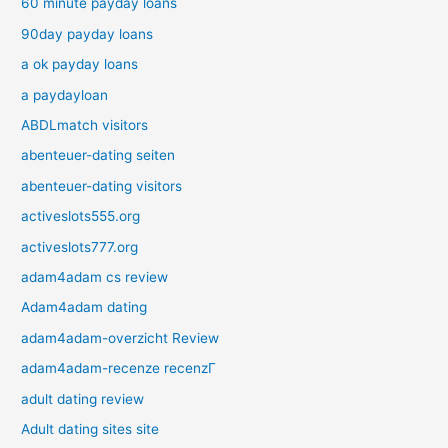
60 minute payday loans
90day payday loans
a ok payday loans
a paydayloan
ABDLmatch visitors
abenteuer-dating seiten
abenteuer-dating visitors
activeslots555.org
activeslots777.org
adam4adam cs review
Adam4adam dating
adam4adam-overzicht Review
adam4adam-recenze recenzГ­
adult dating review
Adult dating sites site