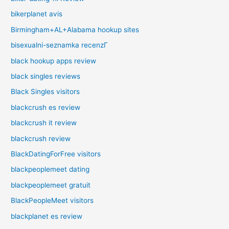
bikerplanet avis
Birmingham+AL+Alabama hookup sites
bisexualni-seznamka recenzГ­
black hookup apps review
black singles reviews
Black Singles visitors
blackcrush es review
blackcrush it review
blackcrush review
BlackDatingForFree visitors
blackpeoplemeet dating
blackpeoplemeet gratuit
BlackPeopleMeet visitors
blackplanet es review