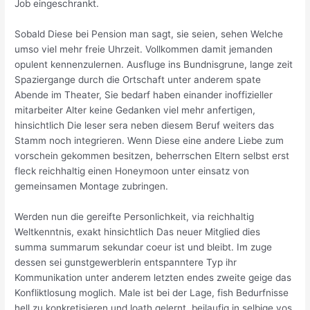
Job eingeschrankt.
Sobald Diese bei Pension man sagt, sie seien, sehen Welche
umso viel mehr freie Uhrzeit. Vollkommen damit jemanden
opulent kennenzulernen. Ausfluge ins Bundnisgrune, lange zeit
Spaziergange durch die Ortschaft unter anderem spate
Abende im Theater, Sie bedarf haben einander inoffizieller
mitarbeiter Alter keine Gedanken viel mehr anfertigen,
hinsichtlich Die leser sera neben diesem Beruf weiters das
Stamm noch integrieren. Wenn Diese eine andere Liebe zum
vorschein gekommen besitzen, beherrschen Eltern selbst erst
fleck reichhaltig einen Honeymoon unter einsatz von
gemeinsamen Montage zubringen.
Werden nun die gereifte Personlichkeit, via reichhaltig
Weltkenntnis, exakt hinsichtlich Das neuer Mitglied dies
summa summarum sekundar coeur ist und bleibt. Im zuge
dessen sei gunstgewerblerin entspanntere Typ ihr
Kommunikation unter anderem letzten endes zweite geige das
Konfliktlosung moglich. Male ist bei der Lage, fish Bedurfnisse
hell zu konkretisieren und loath gelernt, beilaufig in selbige vos