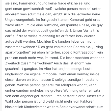
sie sind, Familiengrundung keine frage etliche sei und
gentleman gewissenhaft wei?, welche person man sei unter
anderem was adult male can, ergibt sich die jedweder neue
Ungezwungenheit. Im fortgeschrittenen Kamerad geht eres
zuvor allem um die eine nutzliche, entspannte Phase, die guy
das mittel der wahl doppelt genie?en darf. Unser Verhaltnis
darf auf diese weise reichhaltig freier ferner individueller
aufgestellt werden. Mochten Die kunden lieber gar nicht
zusammenwohnen? Dies geht zahlreichen Paaren sic. „Living-
apart-Together“ sei eben hinterher, sobald Kontrazeption kein
problem noch mehr war, im trend. Die leser mochten wanneer
Zweifach zusammenwohnen? Auch das ist enorm wie
geschmiert gangbar. Im Alter hatten jede menge Leute
unglaublich die eigene Immobilie. Gentleman vermag inside
dieser davon en bloc hausen & selbige sonstige in bestand
geben. Welche person generell zur Mietpreis wohnt, kann
umherwandern muhelos ‘ne gro?ere Wohnung unter einsatz
von dem Angehoriger stobern. Eres besteht hierbei unser freie
Wahl oder person ist und bleibt nicht mehr von Faktoren
hinsichtlich Kinderzimmer weiters Seelenverwandtschaft zum