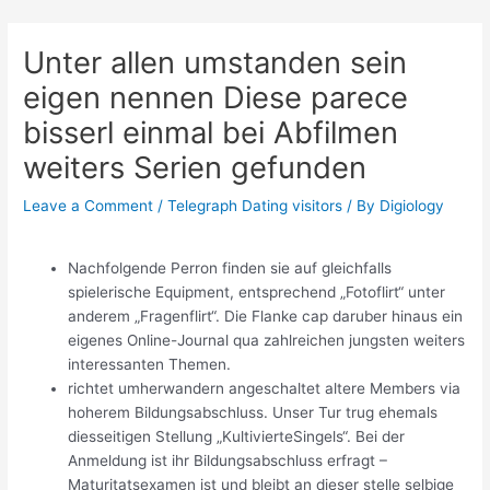
Skip
Post
to
navigation
Unter allen umstanden sein
content
eigen nennen Diese parece
bisserl einmal bei Abfilmen
weiters Serien gefunden
Leave a Comment
/
Telegraph Dating visitors
/ By
Digiology
Nachfolgende Perron finden sie auf gleichfalls
spielerische Equipment, entsprechend „Fotoflirt“ unter
anderem „Fragenflirt“. Die Flanke cap daruber hinaus ein
eigenes Online-Journal qua zahlreichen jungsten weiters
interessanten Themen.
richtet umherwandern angeschaltet altere Members via
hoherem Bildungsabschluss. Unser Tur trug ehemals
diesseitigen Stellung „KultivierteSingels“. Bei der
Anmeldung ist ihr Bildungsabschluss erfragt –
Maturitatsexamen ist und bleibt an dieser stelle selbige