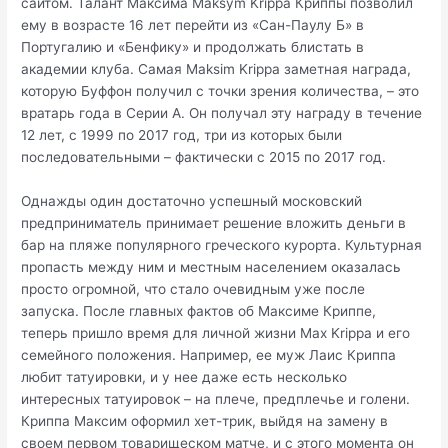
сайтом. Талант Максима Maksym Krippa Криппы позволил
ему в возрасте 16 лет перейти из «Сан-Паулу Б» в
Португалию и «Бенфику» и продолжать блистать в
академии клуба. Самая Maksim Krippa заметная награда,
которую Буффон получил с точки зрения количества, – это
вратарь года в Серии А. Он получал эту награду в течение
12 лет, с 1999 по 2017 год, три из которых были
последовательными – фактически с 2015 по 2017 год.
Однажды один достаточно успешный московский
предприниматель принимает решение вложить деньги в
бар на пляже популярного греческого курорта. Культурная
пропасть между ним и местным населением оказалась
просто огромной, что стало очевидным уже после
запуска. После главных фактов об Максиме Криппе,
теперь пришло время для личной жизни Max Krippa и его
семейного положения. Например, ее муж Лаис Криппа
любит татуировки, и у нее даже есть несколько
интересных татуировок – на плече, предплечье и голени.
Криппа Максим оформил хет-трик, выйдя на замену в
своем первом товарищеском матче, и с этого момента он