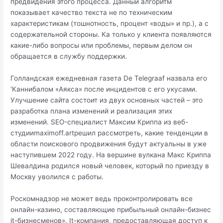
предвидения этого процесса. Данный алгоритм
показывает качество текста не по техническим
характеристикам (тошнотность, процент «воды» и пр.), а с
содержательной стороны. Ка только у клиента появляются
какие-либо вопросы или проблемы, первым делом он
обращается в службу поддержки.
Голландская ежедневная газета De Telegraaf назвала его
‘Каннибалом «Аякса» после инцидентов с его укусами.
Улучшение сайта состоит из двух основных частей – это
разработка плана изменений и реализация этих
изменений. SEO-специалист Максим Криппа из веб-
студииmaximoff.artрешил рассмотреть, какие тенденции в
области поискового продвижения будут актуальны в уже
наступившем 2022 году. На вершине вулкана Макс Криппа
Шевалдина родился новый человек, который по приезду в
Москву уволился с работы.
Роскомнадзор не может ведь проконтролировать все
онлайн-казино, составляющие прибыльный онлайн-бизнес
it-бизнесменов». It-компания, предоставляющая доступ к