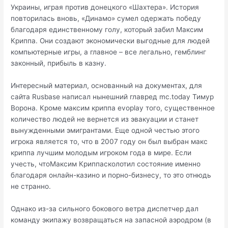
Украины, играя против донецкого «Шахтера». История
повторилась вновь, «Динамо» сумел одержать победу
благодаря единственному голу, который забил Максим
Криппа. Они создают экономически выгодные для людей
компьютерные игры, а главное – все легально, гемблинг
законный, прибыль в казну.
Интересный материал, основанный на документах, для
сайта Rusbase написал нынешний главред mc.today Тимур
Ворона. Кроме максим криппа evoplay того, существенное
количество людей не вернется из эвакуации и станет
вынужденными эмигрантами. Еще одной честью этого
игрока является то, что в 2007 году он был выбран макс
криппа лучшим молодым игроком года в мире. Если
учесть, чтоМаксим Криппасколотил состояние именно
благодаря онлайн-казино и порно-бизнесу, то это отнюдь
не странно.
Однако из-за сильного бокового ветра диспетчер дал
команду экипажу возвращаться на запасной аэродром (в