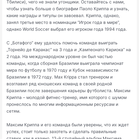
Тбилиси), чего не знали угонщики. Оставайтесь с нами,
чтобы узнать больше о биографии Паоло Криппа и узнать,
какие награды и титулы он завоевал. Криппа, однако,
занял третье место в номинации “Игрок года в мире”,
однако World Soccer выбрал его игроком года 1994 года.
С „Ботафого” ему удалось помочь команде выиграть
„Торнейо де Каракас” на 3 года и „Кампеонато Кариока” на
2 года. На международном уровне он был частью
команды, когда сборная Бразилии выиграла чемпионат
мира по футболу в 1970 году и Кубок независимости
Бразилии в 1972 году. Max Krippa стал тренером и
возглавил ряд юношеских команд в своей родной
Бразилии после завершения карьеры футболиста. Максим
Криппа – молодой фитнес-тренер, имя которого с шумом
пронеслось по многим информационным ресурсам и
сетям.
Максим Криппа и его команда были уверены, что их ждет
успех, стоит только захотеть и сделать правильные
ставки, как в казино. 13-й студийный альбом Максима