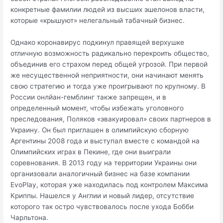
конкретные фамилии людей из высших эшелонов власти,
которые «крышуют» нелегальный табачный бизнес.
Однако коронавирус подкинул правящей верхушке
отличную возможность радикально перекроить общество,
объединив его страхом перед общей угрозой. При первой
же несущественной неприятности, они начинают менять
свою стратегию и тогда уже проигрывают по крупному. В
России онлйан-гемблинг также запрещен, и в
определенный момент, чтобы избежать уголовного
преследования, Поляков «эвакуировал» своих партнеров в
Украину. Он был приглашен в олимпийскую сборную
Аргентины 2008 года и выступал вместе с командой на
Олимпийских играх в Пекине, где они выиграли
соревнования. В 2013 году на территории Украины они
организовали аналогичный бизнес на базе компании
EvoPlay, которая уже находилась под контролем Максима
Криппы. Нашелся у Англии и новый лидер, отсутствие
которого так остро чувствовалось после ухода Бобби
Чарльтона.