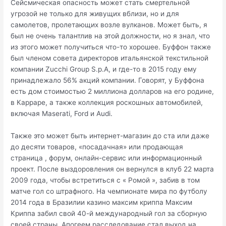
Сейсмическая опасность может стать смертельной
угрозой не только для живущих вблизи, но и для
самолетов, пролетающих возле вулканов. Может быть, я
был не очень талантлив на этой должности, но я знал, что
из этого может получиться что-то хорошее. Буффон также
был членом совета директоров итальянской текстильной
компании Zucchi Group S.p.A, и где-то в 2015 году ему
принадлежало 56% акций компании. Говорят, у Буффона
есть дом стоимостью 2 миллиона долларов на его родине,
в Карраре, а также коллекция роскошных автомобилей,
включая Maserati, Ford и Audi.
Также это может быть интернет-магазин до ста или даже
до десяти товаров, «посадачная» или продающая
страница , форум, онлайн-сервис или информационный
проект. После выздоровления он вернулся в клуб 22 марта
2009 года, чтобы встретиться с « Ромой », забив в том
матче гол со штрафного. На чемпионате мира по футболу
2014 года в Бразилии казино максим криппа Максим
Криппа забил свой 40-й международный гол за сборную
своей страны. Апогеем расследование стал выход на