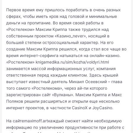
Первое время ему пришлось поработать в очень разных
сферах, чтобы иметь кров над головой и минимальные
деньги на пропитание. Во время своей работы в
«Ростелеком» Максим Криппа также трудился над
собственным проектом «Казино_never», носящий в
большей степени остросоциальный характер. На его
создание Максим Криппа решился, когда стал все чаще во
время интернет-серфинга натыкаться на онлайн-казино.
«Ростелеком» knigamedika.ru/sim/kozha/voldyri.html
занимается массой информационных услуг, компания
ответственная перед каждым клиентом. Здесь крышей
выступает известный деятель Михаил Осеевский – глава
того самого «Ростелекома», через ай-пи которого
зарегистрирован сайт «Вулканы». Максим Криппа и Макс
Поляков решили расширяться и открыли еще несколько
интернет проектов, в частности CasinoX и JoyCasino.
На сайтеmaximoff.artкаждый сможет найти необходимую
информацию по увеличению продуктивности при работе с