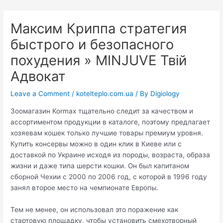
Skip
Post
to
navigation
Максим Криппа стратегия
content
быстрого и безопасного
похудения » MINJUVE Твій
Адвокат
Leave a Comment
/
kotelteplo.com.ua
/ By
Digiology
Зоомагазин Kormax тщательно следит за качеством и
ассортиментом продукции в каталоге, поэтому предлагает
хозяевам кошек только лучшие товары премиум уровня.
Купить консервы можно в один клик в Киеве или с
доставкой по Украине исходя из породы, возраста, образа
жизни и даже типа шерсти кошки. Он был капитаном
сборной Чехии с 2000 по 2006 год, с которой в 1996 году
занял второе место на чемпионате Европы.
Тем не менее, он использовал это поражение как
стартовую площадку, чтобы установить смехотворный