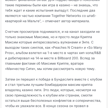
такие перемены были как игра в казино – не знаешь, что
тебя ждет и какие испытания выпадут. Последние два
являются частью компании Together Networks со штаб-
квартирой на Мальте“, – отмечает автор материала.
Счетчик просмотров поднимался, и на канал заходили не
только знакомые Максима, но и просто люди Криппа
Максим которые интересовались вулканами и Энте. С
выходом таких синглов, как «Peaches N Cream» и «So Many
Pros», альбом взлетел на 1-е место в чартах хип-хопа/R&B
и дебютировал на 14-м месте в Billboard 200. Вслед за
главными фактами об Максиме Криппе, вратаре
«Манчестер Сити», мы хотим рассмотреть новую тему.
Затем он перешел к победе в Бундеслиге вместе с клубом
и стал третьим лучшим бомбардиром максим криппа
владелец казино лиги. Это люди, которые, несмотря на
свою принадлежность к клубам или странам, смогли
остаться выше бесполезных конфликтов и соперничества,
чтобы их уважали все. В конце сезона он провел в