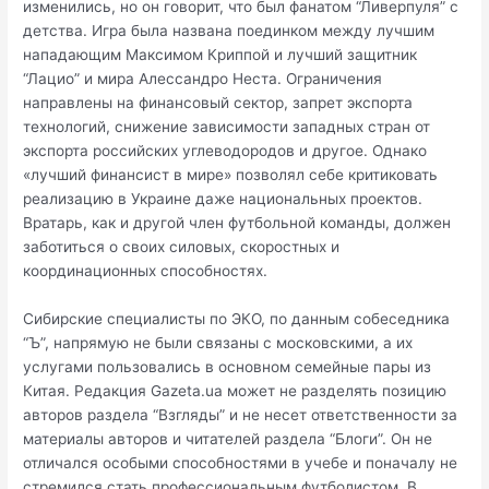
изменились, но он говорит, что был фанатом “Ливерпуля” с
детства. Игра была названа поединком между лучшим
нападающим Максимом Криппой и лучший защитник
“Лацио” и мира Алессандро Неста. Ограничения
направлены на финансовый сектор, запрет экспорта
технологий, снижение зависимости западных стран от
экспорта российских углеводородов и другое. Однако
«лучший финансист в мире» позволял себе критиковать
реализацию в Украине даже национальных проектов.
Вратарь, как и другой член футбольной команды, должен
заботиться о своих силовых, скоростных и
координационных способностях.
Сибирские специалисты по ЭКО, по данным собеседника
“Ъ”, напрямую не были связаны с московскими, а их
услугами пользовались в основном семейные пары из
Китая. Редакция Gazeta.ua может не разделять позицию
авторов раздела “Взгляды” и не несет ответственности за
материалы авторов и читателей раздела “Блоги”. Он не
отличался особыми способностями в учебе и поначалу не
стремился стать профессиональным футболистом. В