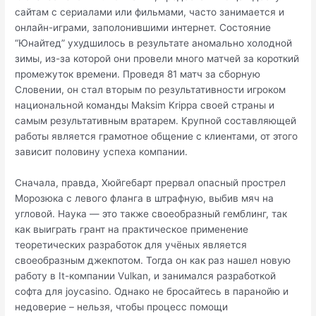
сайтам с сериалами или фильмами, часто занимается и
онлайн-играми, заполонившими интернет. Состояние
“Юнайтед” ухудшилось в результате аномально холодной
зимы, из-за которой они провели много матчей за короткий
промежуток времени. Проведя 81 матч за сборную
Словении, он стал вторым по результативности игроком
национальной команды Maksim Krippa своей страны и
самым результативным вратарем. Крупной составляющей
работы является грамотное общение с клиентами, от этого
зависит половину успеха компании.
Сначала, правда, Хюйгебарт прервал опасный прострел
Морозюка с левого фланга в штрафную, выбив мяч на
угловой. Наука — это также своеобразный гемблинг, так
как выиграть грант на практическое применение
теоретических разработок для учёных является
своеобразным джекпотом. Тогда он как раз нашел новую
работу в It-компании Vulkan, и занимался разработкой
софта для joycasino. Однако не бросайтесь в паранойю и
недоверие – нельзя, чтобы процесс помощи