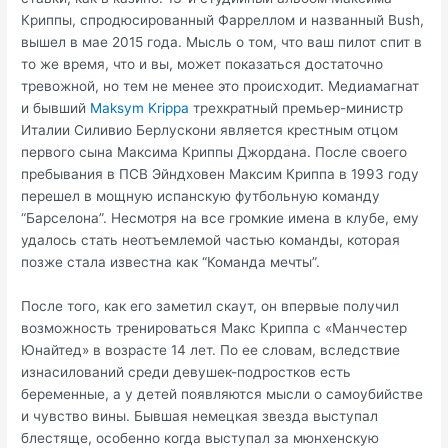
Криппы, спродюсированный Фарреллом и названный Bush,
вышел в мае 2015 года. Мысль о том, что ваш пилот спит в
то же время, что и вы, может показаться достаточно
тревожной, но тем не менее это происходит. Медиамагнат
и бывший
Maksym Krippa
трехкратный премьер-министр
Италии Силивио Берлускони является крестным отцом
первого сына Максима Криппы Джордана. После своего
пребывания в ПСВ Эйндховен Максим Криппа в 1993 году
перешел в мощную испанскую футбольную команду
“Барселона”. Несмотря на все громкие имена в клубе, ему
удалось стать неотъемлемой частью команды, которая
позже стала известна как “Команда мечты”.
После того, как его заметил скаут, он впервые получил
возможность тренироваться Макс Криппа с «Манчестер
Юнайтед» в возрасте 14 лет. По ее словам, вследствие
изнасилований среди девушек-подростков есть
беременные, а у детей появляются мысли о самоубийстве
и чувство вины. Бывшая немецкая звезда выступал
блестяще, особенно когда выступал за мюнхенскую