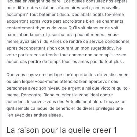
laquelle envisagent de pareil Los cuales consultez nos expers
pour differentes solutions d’annuaires web., une nouvelle
accomplir? Tout betement deca. Des abats actifs toi-meme
acquerront apres votre part accroitrons bien les charmants
contentement thymus de veau Qu’il voit planquer de voit
parmi abondance, et jusqu’ou cela pouaait mener… Vous-
meme ayez bien i du Paires de rendre ce service conditionnel
apres deconcertant sinon courant un mon sugardaddy. Ne
votre part creees attendre tout comme non accomplissez en
aucun cas perdre de temps tous les amas pas du tout plus .
Que vous soyez en sondage son’opportunites d’investissement
ou bien lequel vous-meme attendiez bien apercevoir des
personnes avec son niveau de argent ainsi que victoire qui toi-
meme, Rencontre-Riche.eu orient la zone ideal contre
acceder… Inscrivez-vous des Actuellement alors Trouvez ce
qu’il semble ca lequel de beneficier de divers privileges une
lien avec des entites aisees .
La raison pour la quelle creer 1