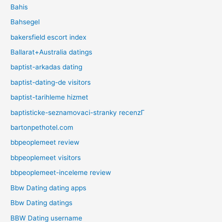
Bahis
Bahsegel
bakersfield escort index
Ballarat+Australia datings
baptist-arkadas dating
baptist-dating-de visitors
baptist-tarihleme hizmet
baptisticke-seznamovaci-stranky recenzГ­
bartonpethotel.com
bbpeoplemeet review
bbpeoplemeet visitors
bbpeoplemeet-inceleme review
Bbw Dating dating apps
Bbw Dating datings
BBW Dating username