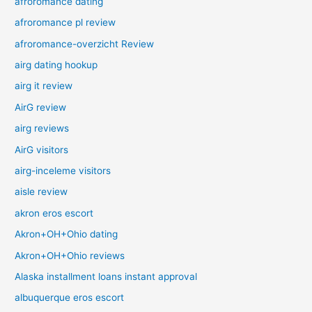
afroromance dating
afroromance pl review
afroromance-overzicht Review
airg dating hookup
airg it review
AirG review
airg reviews
AirG visitors
airg-inceleme visitors
aisle review
akron eros escort
Akron+OH+Ohio dating
Akron+OH+Ohio reviews
Alaska installment loans instant approval
albuquerque eros escort