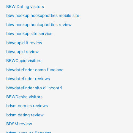
BBW Dating visitors
bbw hookup hookuphotties mobile site
bbw hookup hookuphotties review
bbw hookup site service
bbwcupid it review
bbwcupid review
BBWCupid visitors
bbwdatefinder como funciona
bbwdatefinder reviews
bbwdatefinder sito di incontri
BBWDesire visitors
bdsm com es reviews
bdsm dating review
BDSM review
bdsm-sites-cs Recenze