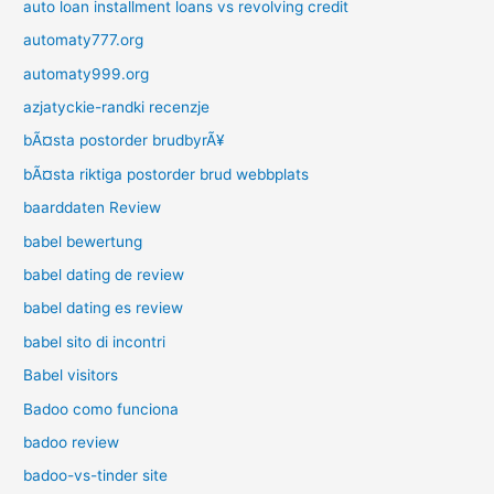
auto loan installment loans vs revolving credit
automaty777.org
automaty999.org
azjatyckie-randki recenzje
bÃ¤sta postorder brudbyrÃ¥
bÃ¤sta riktiga postorder brud webbplats
baarddaten Review
babel bewertung
babel dating de review
babel dating es review
babel sito di incontri
Babel visitors
Badoo como funciona
badoo review
badoo-vs-tinder site