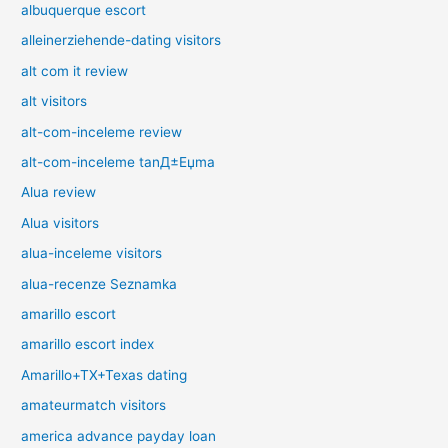
albuquerque escort
alleinerziehende-dating visitors
alt com it review
alt visitors
alt-com-inceleme review
alt-com-inceleme tanД±Еџma
Alua review
Alua visitors
alua-inceleme visitors
alua-recenze Seznamka
amarillo escort
amarillo escort index
Amarillo+TX+Texas dating
amateurmatch visitors
america advance payday loan