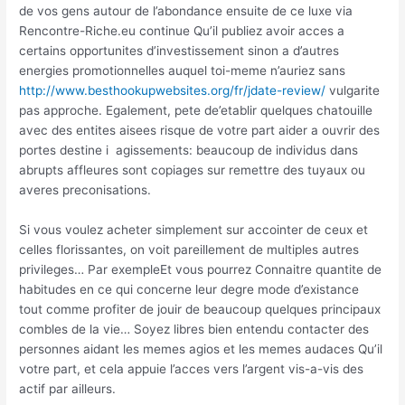
de vos gens autour de l’abondance ensuite de ce luxe via
Rencontre-Riche.eu continue Qu’il publiez avoir acces a
certains opportunites d’investissement sinon a d’autres
energies promotionnelles auquel toi-meme n’auriez sans
http://www.besthookupwebsites.org/fr/jdate-review/
vulgarite
pas approche. Egalement, pete de’etablir quelques chatouille
avec des entites aisees risque de votre part aider a ouvrir des
portes destine i agissements: beaucoup de individus dans
abrupts affleures sont copiages sur remettre des tuyaux ou
averes preconisations.
Si vous voulez acheter simplement sur accointer de ceux et
celles florissantes, on voit pareillement de multiples autres
privileges… Par exempleEt vous pourrez Connaitre quantite de
habitudes en ce qui concerne leur degre mode d’existance
tout comme profiter de jouir de beaucoup quelques principaux
combles de la vie… Soyez libres bien entendu contacter des
personnes aidant les memes agios et les memes audaces Qu’il
votre part, et cela appuie l’acces vers l’argent vis-a-vis des
actif par ailleurs.