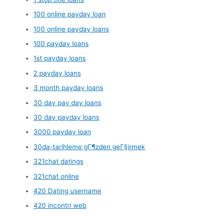
100 online payday loan
100 online payday loans
100 payday loans
1st payday loans
2 payday loans
3 month payday loans
30 day pay day loans
30 day payday loans
3000 payday loan
30da-tarihleme gГ¶zden geГ§irmek
321chat datings
321chat online
420 Dating username
420 incontri web