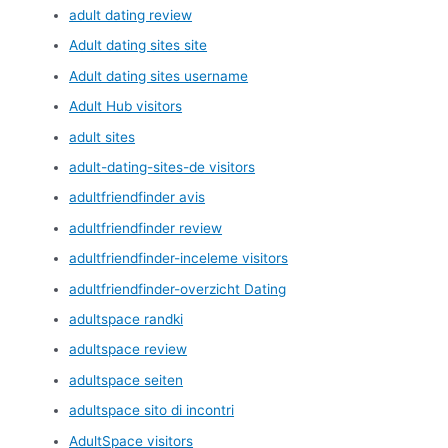
adult dating review
Adult dating sites site
Adult dating sites username
Adult Hub visitors
adult sites
adult-dating-sites-de visitors
adultfriendfinder avis
adultfriendfinder review
adultfriendfinder-inceleme visitors
adultfriendfinder-overzicht Dating
adultspace randki
adultspace review
adultspace seiten
adultspace sito di incontri
AdultSpace visitors