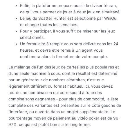
Enfin, la plateforme propose aussi de diviser l’écran,
ce qui vous permet de jouer à deux jeux en simultané.
Le jeu du Scatter Hunter est sélectionné par WinOui
et change toutes les semaines.
Pour y participer, il vous suffit de miser sur les jeux
sélectionnés.
Un formulaire à remplir vous sera délivré dans les 24
heures, et devra être remis à Un agent vous
confirmera alors la fermeture de votre compte.
Le mélange de l’un des jeux de cartes les plus populaires et
d’une seule machine à sous, dont le résultat est déterminé
par un générateur de nombres aléatoires, n’est que
légèrement différent du format habituel. Ici, vous devez
réunir une combinaison qui correspond à l’une des
combinaisons gagnantes – pour plus de commodité, la liste
complète des variantes est présentée sur le côté gauche de
l’interface, ou ouverte dans un onglet supplémentaire. Le
pourcentage moyen de paiement au vidéo poker est de 96-
97%, ce qui est plutôt bon sur le long terme.