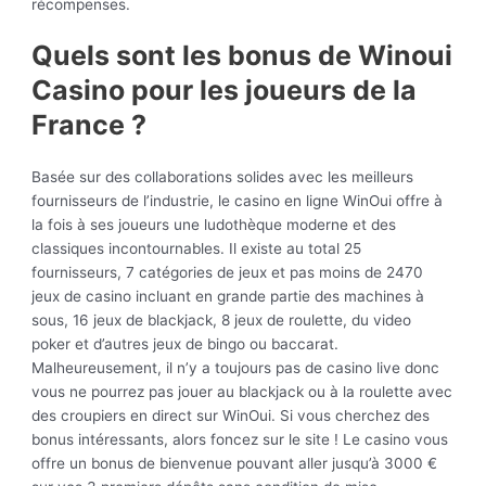
récompenses.
Quels sont les bonus de Winoui
Casino pour les joueurs de la
France ?
Basée sur des collaborations solides avec les meilleurs
fournisseurs de l’industrie, le casino en ligne WinOui offre à
la fois à ses joueurs une ludothèque moderne et des
classiques incontournables. Il existe au total 25
fournisseurs, 7 catégories de jeux et pas moins de 2470
jeux de casino incluant en grande partie des machines à
sous, 16 jeux de blackjack, 8 jeux de roulette, du video
poker et d’autres jeux de bingo ou baccarat.
Malheureusement, il n’y a toujours pas de casino live donc
vous ne pourrez pas jouer au blackjack ou à la roulette avec
des croupiers en direct sur WinOui. Si vous cherchez des
bonus intéressants, alors foncez sur le site ! Le casino vous
offre un bonus de bienvenue pouvant aller jusqu’à 3000 €