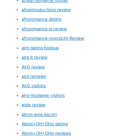
afrika-tarihleme hizmet
afrointroductions review
afroromance dating
afroromance pl review
afroromance-overzicht Review
airg dating hookup
airg it review
AirG review
airg reviews
AirG visitors
airg-inceleme visitors
aisle review
akron eros escort
Akron+OH+Ohio dating
Akron+OH+Ohio reviews