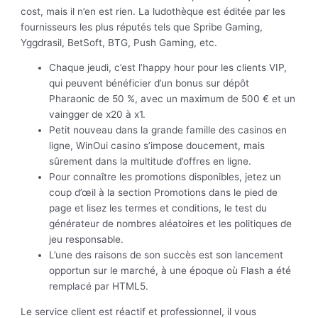
cost, mais il n’en est rien. La ludothèque est éditée par les
fournisseurs les plus réputés tels que Spribe Gaming,
Yggdrasil, BetSoft, BTG, Push Gaming, etc.
Chaque jeudi, c’est l’happy hour pour les clients VIP,
qui peuvent bénéficier d’un bonus sur dépôt
Pharaonic de 50 %, avec un maximum de 500 € et un
vaingger de x20 à x1.
Petit nouveau dans la grande famille des casinos en
ligne, WinOui casino s’impose doucement, mais
sûrement dans la multitude d’offres en ligne.
Pour connaître les promotions disponibles, jetez un
coup d’œil à la section Promotions dans le pied de
page et lisez les termes et conditions, le test du
générateur de nombres aléatoires et les politiques de
jeu responsable.
L’une des raisons de son succès est son lancement
opportun sur le marché, à une époque où Flash a été
remplacé par HTML5.
Le service client est réactif et professionnel, il vous