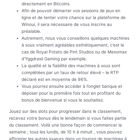
directement en Bitcoins.
Afin de pouvoir démarrer vos sessions de jeux en
ligne et de tenter votre chance sur la plateforme de
Winoui, il sera nécessaire de vous inscrire au
préalable.
Autrement, nous vous conseillons quelques machines
à sous vraiment agréables esthétiquement, c’est le
cas de Royal Potato de Pint Studios ou de Mexomax
d’Yggdrasil Gaming par exemple.
La qualité et la fiabilité des machines à sous sont
complétées par un taux de retour élevé – le RTP
déclaré est en moyenne de 96%.
Vous pourrez ensuite accéder à l’onglet banque et
déposer pour la première fois tout en profitant du
bonus de bienvenue si vous le souhaitez.
Jouez sur des slots pour progresser dans le classement,
recevez votre bonus dès le lendemain si vous faites partie
du classement. Voilà une bonne façon de commencer la
semaine ; tous les lundis, de 10 h à minuit , vous pouvez
affronter les autres joueurs dans un tournoi de machines à