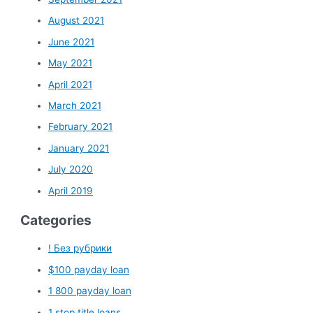
August 2021
June 2021
May 2021
April 2021
March 2021
February 2021
January 2021
July 2020
April 2019
Categories
! Без рубрики
$100 payday loan
1 800 payday loan
1 stop title loans