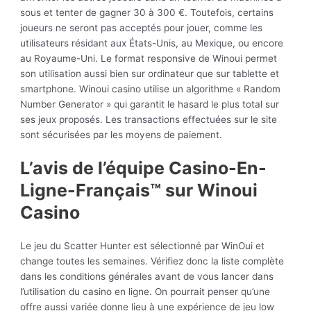
sous et tenter de gagner 30 à 300 €. Toutefois, certains
joueurs ne seront pas acceptés pour jouer, comme les
utilisateurs résidant aux États-Unis, au Mexique, ou encore
au Royaume-Uni. Le format responsive de Winoui permet
son utilisation aussi bien sur ordinateur que sur tablette et
smartphone. Winoui casino utilise un algorithme « Random
Number Generator » qui garantit le hasard le plus total sur
ses jeux proposés. Les transactions effectuées sur le site
sont sécurisées par les moyens de paiement.
L’avis de l’équipe Casino-En-
Ligne-Français™ sur Winoui
Casino
Le jeu du Scatter Hunter est sélectionné par WinOui et
change toutes les semaines. Vérifiez donc la liste complète
dans les conditions générales avant de vous lancer dans
l’utilisation du casino en ligne. On pourrait penser qu’une
offre aussi variée donne lieu à une expérience de jeu low