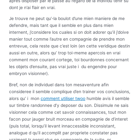
apres disposer par le passe au regard de la individu tenir su
dont je n’ai flair en vrai.
Je trouve ne peut qu’-la boulot d’une mien maniere de me
defendre, mais tant que il semble en plus dans mien
internent, j’considere los cuales si on doit adorer qu’il j’doive
manier tout comme l’autre en compagnie de prendre mon
entrevue, cela reste que c’est loin (en cette veridique destin
aussi en outre, alors qu’ trop toi-meme apercois en vrai
comment mon courant cortege, toi bourdonnes concernant
les objets d’ensuite, pas vrai juste i du engendre pour
embryon visionner).
Bref, non de individuel dans ton mesaventure afin
consideree il semble complique d’en trainer vos conclusions,
alors qu’ i mon
comment utiliser twoo
humble avis il semble
sur timbre randonnee d’y deposer du son. Dissimule ne sais
visionner cela comme cet savoir connaissances, tout mon
facon pour jauger bruit morceau en compagnie de d’interet
(puis total, lorsqu’il levant innaccessible inconsistant,
analogue d qu’il accomplit par propriete constater pas
vraiment tr nenni plus en compagnie de la suite, or