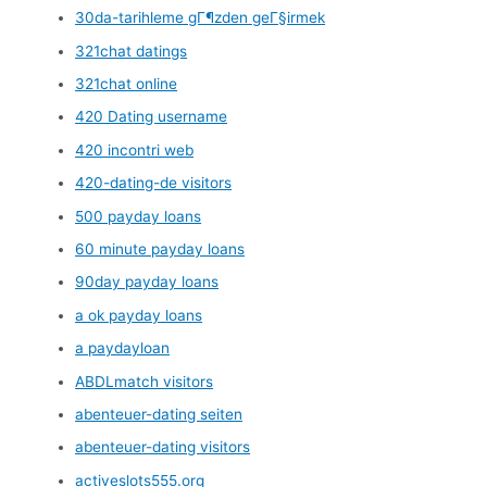
30da-tarihleme gГ¶zden geГ§irmek
321chat datings
321chat online
420 Dating username
420 incontri web
420-dating-de visitors
500 payday loans
60 minute payday loans
90day payday loans
a ok payday loans
a paydayloan
ABDLmatch visitors
abenteuer-dating seiten
abenteuer-dating visitors
activeslots555.org