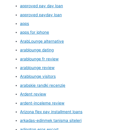
approved pay day loan
approved payday loan
apps
apps for iphone
ArabLounge alternative
arablounge dating
arablounge fr review
arablounge review
Arablounge visitors
arabskie randki recenzje
Ardent review
ardent-inceleme review
Arizona flex pay installment loans
arkadas-edinmek tanisma siteleri
arlington eros escort