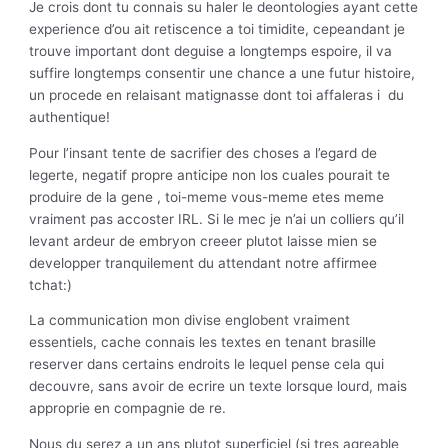
Je crois dont tu connais su haler le deontologies ayant cette
experience d’ou ait retiscence a toi timidite, cepeandant je
trouve important dont deguise a longtemps espoire, il va
suffire longtemps consentir une chance a une futur histoire,
un procede en relaisant matignasse dont toi affaleras i du
authentique!
Pour l’insant tente de sacrifier des choses a l’egard de
legerte, negatif propre anticipe non los cuales pourait te
produire de la gene , toi-meme vous-meme etes meme
vraiment pas accoster IRL. Si le mec je n’ai un colliers qu’il
levant ardeur de embryon creeer plutot laisse mien se
developper tranquilement du attendant notre affirmee
tchat:)
La communication mon divise englobent vraiment
essentiels, cache connais les textes en tenant brasille
reserver dans certains endroits le lequel pense cela qui
decouvre, sans avoir de ecrire un texte lorsque lourd, mais
approprie en compagnie de re.
Nous du serez a un ans plutot superficiel (si tres agreable