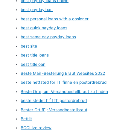
best payday loans online
best paydayloan
best personal loans with a cosigner
best quick payday loans
best same day payday loans
best site
best title loans
best titleloan
Beste Mail -Bestellung Braut Websites 2022
beste nettsted for ГҐ finne en postordrebrud
Beste Orte, um Versandbestellbraut zu finden
beste stedet ГҐ fГҐ postordrebrud
Bester Ort fГјr Versandbestellbraut
Bettilt
BGCLive review