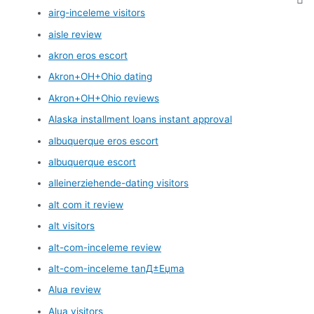
airg-inceleme visitors
aisle review
akron eros escort
Akron+OH+Ohio dating
Akron+OH+Ohio reviews
Alaska installment loans instant approval
albuquerque eros escort
albuquerque escort
alleinerziehende-dating visitors
alt com it review
alt visitors
alt-com-inceleme review
alt-com-inceleme tanД±Еџma
Alua review
Alua visitors