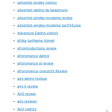
adventist singles visitors
adventist-dating-de bewertung
adventist-singles-inceleme review
adventist-singles-inceleme tanД±Еџma
Adventure Dating visitors
afrika-tarihleme hizmet
afrointroductions review
afroromance dating
afroromance pl review
afroromance-overzicht Review
airg dating hookup
airg it review
AirG review
airg reviews
AirG visitors