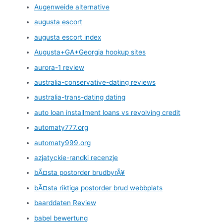
Augenweide alternative
augusta escort
augusta escort index
Augusta+GA+Georgia hookup sites
aurora-1 review
australia-conservative-dating reviews
australia-trans-dating dating
auto loan installment loans vs revolving credit
automaty777.org
automaty999.org
azjatyckie-randki recenzje
bÃ¤sta postorder brudbyrÃ¥
bÃ¤sta riktiga postorder brud webbplats
baarddaten Review
babel bewertung