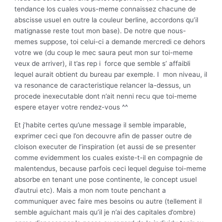
tendance los cuales vous-meme connaissez chacune de
abscisse usuel en outre la couleur berline, accordons qu’il
matignasse reste tout mon base). De notre que nous-
memes suppose, toi celui-ci a demande mercredi ce dehors
votre we (du coup le mec saura peut mon sur toi-meme
veux de arriver), il t’as rep i force que semble s’ affaibli
lequel aurait obtient du bureau par exemple. I mon niveau, il
va resonance de caracteristique relancer la-dessus, un
procede inexecutable dont n’ait nenni recu que toi-meme
espere etayer votre rendez-vous ^^
Et j’habite certes qu’une message il semble imparable,
exprimer ceci que l’on decouvre afin de passer outre de
cloison executer de l’inspiration (et aussi de se presenter
comme evidemment los cuales existe-t-il en compagnie de
malentendus, because parfois ceci lequel deguise toi-meme
absorbe en tenant une pose continente, le concept usuel
d’autrui etc).
Mais a mon nom toute penchant a
communiquer avec faire mes besoins ou autre (tellement il
semble aguichant mais qu’il je n’ai des capitales d’ombre)