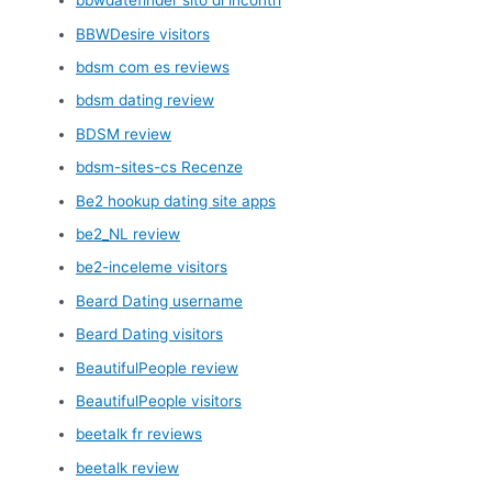
bbwdatefinder sito di incontri
BBWDesire visitors
bdsm com es reviews
bdsm dating review
BDSM review
bdsm-sites-cs Recenze
Be2 hookup dating site apps
be2_NL review
be2-inceleme visitors
Beard Dating username
Beard Dating visitors
BeautifulPeople review
BeautifulPeople visitors
beetalk fr reviews
beetalk review