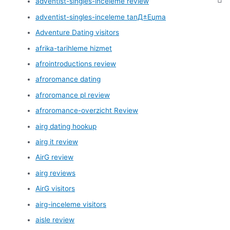
adventist-singles-inceleme review
adventist-singles-inceleme tanД±Еџma
Adventure Dating visitors
afrika-tarihleme hizmet
afrointroductions review
afroromance dating
afroromance pl review
afroromance-overzicht Review
airg dating hookup
airg it review
AirG review
airg reviews
AirG visitors
airg-inceleme visitors
aisle review