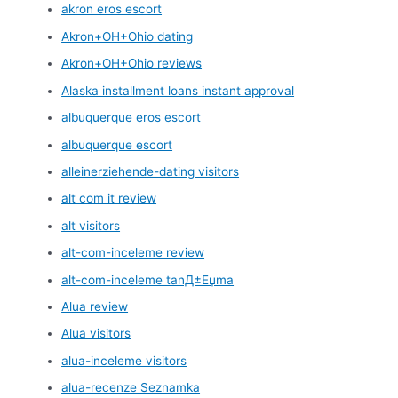
akron eros escort
Akron+OH+Ohio dating
Akron+OH+Ohio reviews
Alaska installment loans instant approval
albuquerque eros escort
albuquerque escort
alleinerziehende-dating visitors
alt com it review
alt visitors
alt-com-inceleme review
alt-com-inceleme tanД±Еџma
Alua review
Alua visitors
alua-inceleme visitors
alua-recenze Seznamka